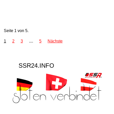
Seite 1 von 5.
1
2
3
....
5
Nächste
SSR24.INFO