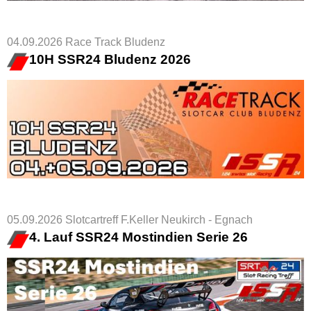
04.09.2026
Race Track Bludenz
10H SSR24 Bludenz 2026
05.09.2026
Slotcartreff F.Keller Neukirch - Egnach
4. Lauf SSR24 Mostindien Serie 26