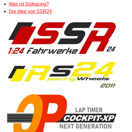
Was ist Slotracing?
Die Idee von SSR24