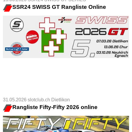
SSR24 SWISS GT Rangliste Online
31.05.2026
slotclub.ch Dietlikon
Rangliste Fifty-Fifty 2026 online