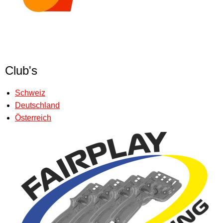
Club's
Schweiz
Deutschland
Österreich