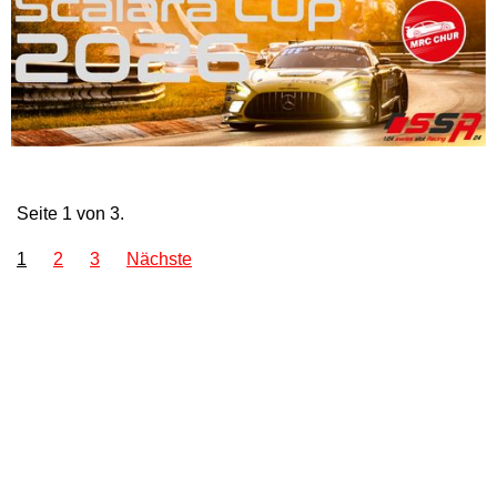
Seite 1 von 3.
1
2
3
Nächste