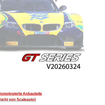
omologierte Anbauteile
nicht von Scaleauto)