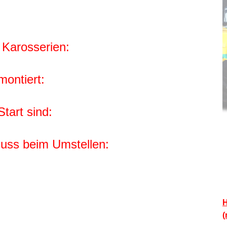
Karosserien:
montiert:
tart sind:
ss beim Umstellen:
H
(