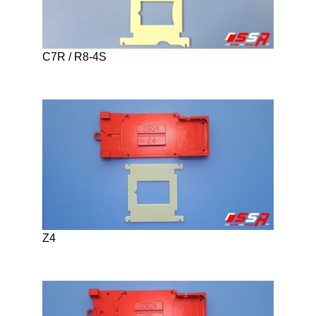
C7R / R8-4S
Z4