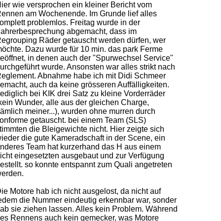
ier wie versprochen ein kleiner Bericht vom
ennen am Wochenende. Im Grunde lief alles
omplett problemlos. Freitag wurde in der
ahrerbesprechung abgemacht, dass im
egrouping Räder getauscht werden dürfen, wer
öchte. Dazu wurde für 10 min. das park Ferme
eöffnet, in denen auch der "Spurwechsel Service"
urchgeführt wurde. Ansonsten war alles strikt nach
eglement. Abnahme habe ich mit Didi Schmeer
emacht, auch da keine grösseren Auffälligkeiten.
ediglich bei KIK drei Satz zu kleine Vorderräder
kein Wunder, alle aus der gleichen Charge,
ämlich meiner...
), wurden ohne murren durch
onforme getauscht. bei einem Team (SLS)
timmten die Bleigewichte nicht. Hier zeigte sich
ieder die gute Kameradschaft in der Scene, ein
nderes Team hat kurzerhand das H aus einem
icht eingesetzten ausgebaut und zur Verfügung
estellt. so konnte entspannt zum Quali angetreten
erden.
ie Motore hab ich nicht ausgelost, da nicht auf
edem die Nummer eindeutig erkennbar war, sonder
ab sie ziehen lassen. Alles kein Problem. Während
es Rennens auch kein gemecker, was Motore