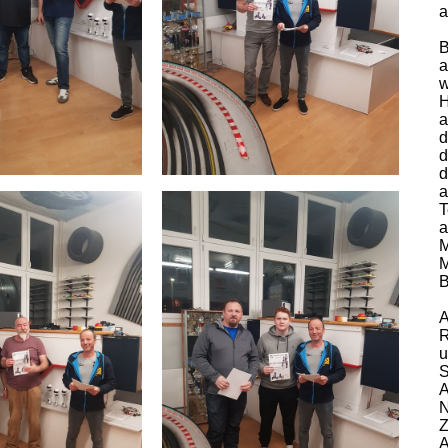
a
B
a
w
H
a
d
d
d
a
T
a
M
M
B
A
R
u
S
A
N
Z
A