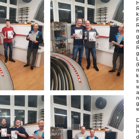
H
R
k
F
R
m
g
d
R
g
L
(
n
k
s
w
a
n
g
w
D
j
h
d