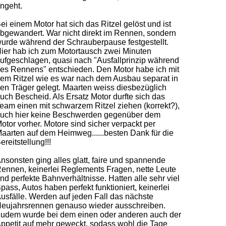
ngeht.
ei einem Motor hat sich das Ritzel gelöst und ist
bgewandert. War nicht direkt im Rennen, sondern
urde während der Schrauberpause festgestellt.
ier hab ich zum Motortausch zwei Minuten
ufgeschlagen, quasi nach "Ausfallprinzip während
es Rennens" entschieden. Den Motor habe ich mit
em Ritzel wie es war nach dem Ausbau separat in
en Träger gelegt. Maarten weiss diesbezüglich
uch Bescheid. Als Ersatz Motor durfte sich das
eam einen mit schwarzem Ritzel ziehen (korrekt?),
uch hier keine Beschwerden gegenüber dem
otor vorher. Motore sind sicher verpackt per
aarten auf dem Heimweg...
...besten Dank für die
ereitstellung!!!
nsonsten ging alles glatt, faire und spannende
ennen, keinerlei Reglements Fragen, nette Leute
nd perfekte Bahnverhältnisse. Hatten alle sehr viel
pass, Autos haben perfekt funktioniert, keinerlei
usfälle. Werden auf jeden Fall das nächste
eujahrsrennen genauso wieder ausschreiben.
udem wurde bei dem einen oder anderen auch der
ppetit auf mehr geweckt, sodass wohl die Tage