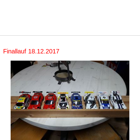
Finallauf 18.12.2017