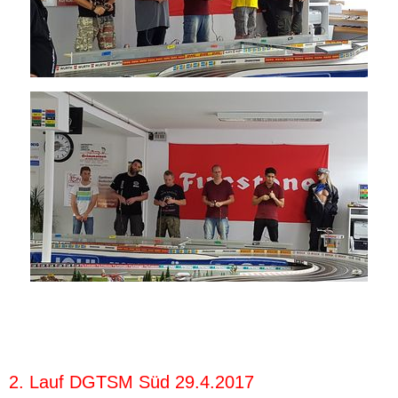
2. Lauf DGTSM Süd 29.4.2017