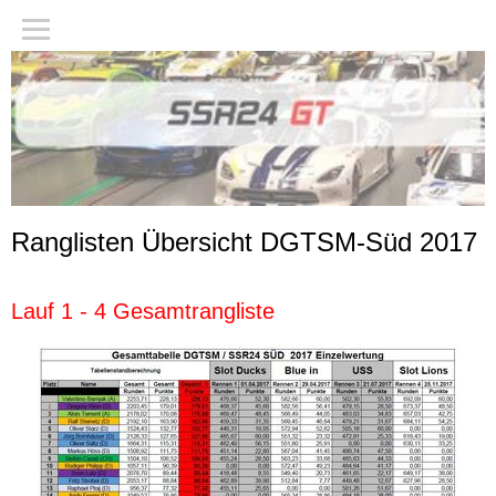
Ranglisten Übersicht DGTSM-Süd 2017
Lauf 1 - 4 Gesamtrangliste