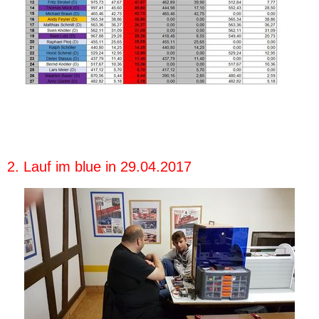
2. Lauf im blue in 29.04.2017