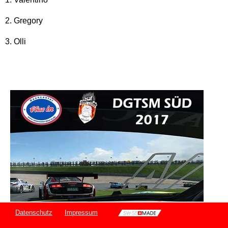
2. Gregory
3. Olli
Datenschutz
Impressum